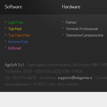
Software
Hardware
Light Pack
Palmari
Top Pack
Terminali Professionali
Top Class Pack
Telemetria/Cambiamonete
Extreme Pack
EdiSmart
AgeSoft S.r.l.
- Sede legale e amministrativa: Via Pindaro 28N - 00
Via Bodoni, 23/25 - 12037 SALUZZO (CN) - ITALIA
Tel. +39 0175-46236 - Assistenza:
supporto@edigames.it
- Commer
www.edigames.it - © 2017. Tutti i diritti riservati