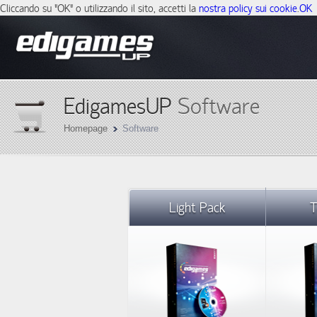
Cliccando su "OK" o utilizzando il sito, accetti la
nostra policy sui cookie
.
OK
EdigamesUP
Software
Homepage
Software
Light Pack
T