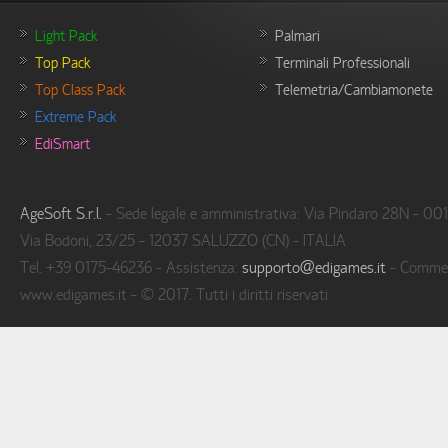
Light Pack
Palmari
Top Pack
Terminali Professionali
Top Class Pack
Telemetria/Cambiamonete
Extreme Pack
EdiSmart
AgeSoft S.r.l.
- Sede legale e amministrativa: Via Pindaro 28N - 00
Via Bodoni, 23/25 - 12037 SALUZZO (CN) - ITALIA
Tel. +39 0175-46236 - Assistenza:
supporto@edigames.it
- Commer
www.edigames.it - © 2017. Tutti i diritti riservati